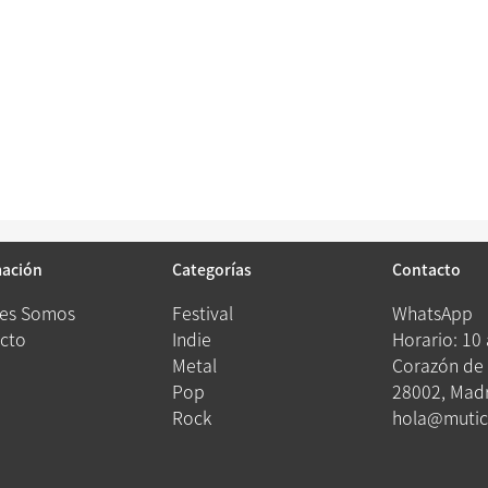
mación
Categorías
Contacto
es Somos
Festival
WhatsApp
cto
Indie
Horario: 10
Metal
Corazón de 
Pop
28002, Madr
Rock
hola@mutic