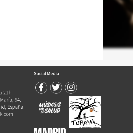
Social Media
 a 21h
María, 64,
id, España
k.com